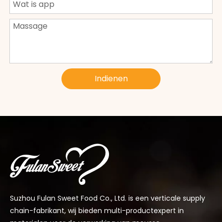
Indienen
Suzhou Fulan Sweet Food Co., Ltd. is een verticale supply
chain-fabrikant, wij bieden multi-productexpert in