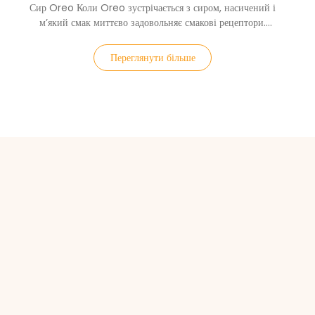
Сир Oreo Коли Oreo зустрічається з сиром, насичений і
м’який смак миттєво задовольняє смакові рецептори.
Подвійні смаки якраз підходять. Багатошарова текстура
непереборна. Насиченість і м’якість сиру, важкість і
Переглянути більше
насиченість Орео, а легка солодкість нейтралізується
шоколадною основою торта. Фанати Oreo не повинні
пропустити це.