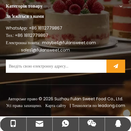
Категорія товару
Зв'яжіться з нами
WhatsApp: +86
18112779867
Тел.: +86 18112779867
Електронна пошта:
maybell@fulansweet.com
sales1@fulansweet.com
Авторське право ©
2026
Suzhou Fulan Sweet Food Co., Ltd.
Усі права захищено.
Карта сайту
| Технологія по
leadong.com
maybell@fulansweet.com
+86- 18112779867
+86 18112779867
576224150