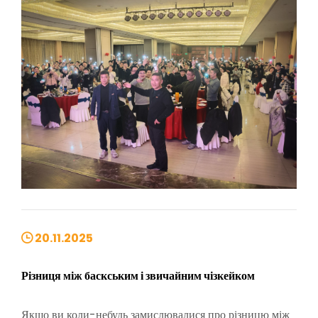
20.11.2025
Різниця між баскським і звичайним чізкейком
Якщо ви коли-небудь замислювалися про різницю між