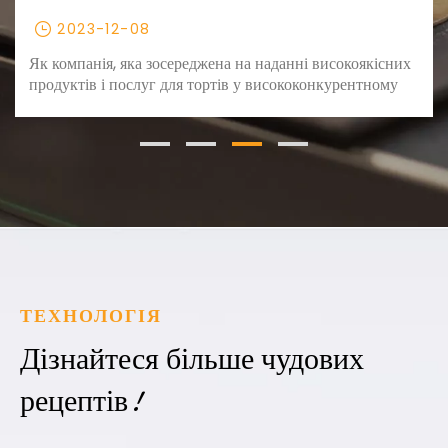
2023-12-08
Як компанія, яка зосереджена на наданні високоякісних
продуктів і послуг для тортів у висококонкурентному
ринковому середовищі, ми розуміємо важливість наших
дистриб’юторів для успішного ведення бізнесу. За
багато років роботи з численними дистриб'юторами ми
накопичили багатий досвід
ТЕХНОЛОГІЯ
Дізнайтеся більше чудових
рецептів!