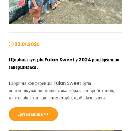
03.01.2025
Щорічна зустріч Fulan Sweet у 2024 році ідеально
завершилася.
Щорічна конференція Fulan Sweet була
довгоочікуваною подією, яка зібрала співробітників,
партнерів і зацікавлених сторін, щоб відзначити
досягнення компанії та задати тон наступному року.
Цьогорічна конференція була особливою, оскільки
Детальніше >>
відзначила важливу віху в Compa