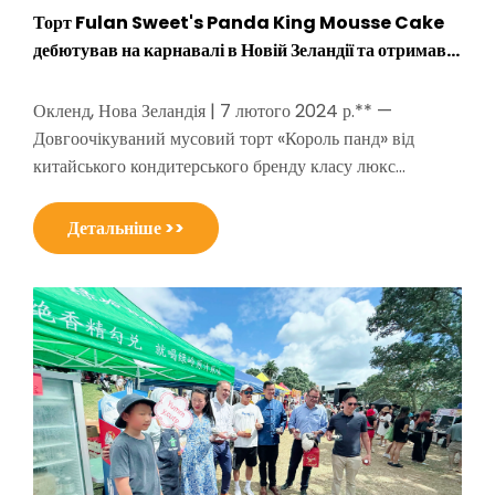
Торт Fulan Sweet's Panda King Mousse Cake
дебютував на карнавалі в Новій Зеландії та отримав
захоплені відгуки
Окленд, Нова Зеландія | 7 лютого 2024 р.** —
Довгоочікуваний мусовий торт «Король панд» від
китайського кондитерського бренду класу люкс
Fúlánsīwēi дебютував у всьому світі на карнавалі в
Новій Зеландії 7 лютого, привабивши натовпи
Детальніше >>
захоплених відвідувачів і високопоставлених гостей, у
тому числі членів новозеландської організації.