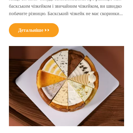
баскським чізкейком і звичайним чізкейком, ви швидко
побачите різницю. Баскський чізкейк не має скоринки.
Випікається на сильному вогні, що надає верху
карамелізований і майже підгорілий вигляд.
Детальніше >>