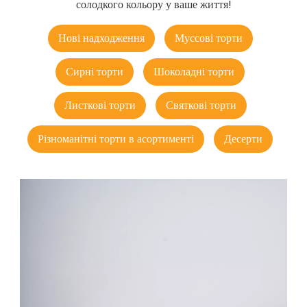
солодкого кольору у ваше життя!
Нові надходження
Муссові торти
Сирні торти
Шоколадні торти
Листкові торти
Святкові торти
Різноманітні торти в асортименті
Десерти