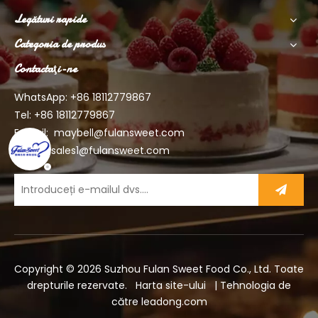
Legături rapide
Categoria de produs
Contactaţi-ne
WhatsApp: +86
18112779867
Tel: +86 18112779867
E-mail:
maybell@fulansweet.com
sales1@fulansweet.com
Copyright ©
2026
Suzhou Fulan Sweet Food Co., Ltd. Toate
drepturile rezervate.
Harta site-ului
| Tehnologia de
către
leadong.com