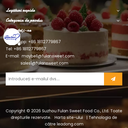
Legături rapide
Categoria de produs
Contactaţi-ne
WhatsApp: +86
18112779867
Tel: +86 18112779867
E-mail:
maybell@fulansweet.com
sales1@fulansweet.com
Copyright ©
2026
Suzhou Fulan Sweet Food Co., Ltd. Toate
drepturile rezervate.
Harta site-ului
| Tehnologia de
către
leadong.com