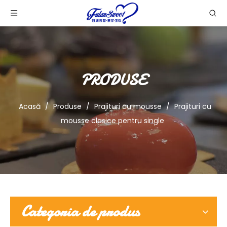
PRODUSE
Acasă
/
Produse
/
Prajituri cu mousse
/
Prajituri cu
mousse clasice pentru single
Categoria de produs