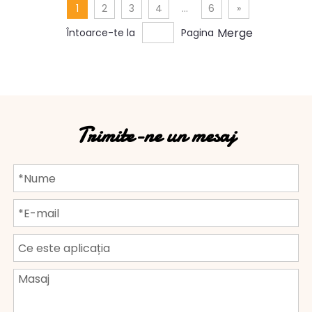
1
2
3
4
...
6
»
Merge
Întoarce-te la
Pagina
Trimite-ne un mesaj