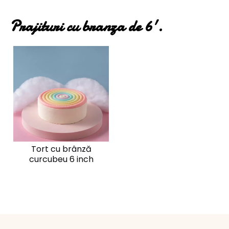
Prajituri cu branza de 6'.
Tort cu brânză
curcubeu 6 inch