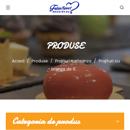
PRODUSE
Acasă
/
Produse
/
Prajituri cu branza
/
Prajituri cu
branza de 6'.
Categoria de produs