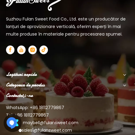
Suzhou Fulan Sweet Food Co., Ltd. este un producător de
lanțuri de aprovizionare verticală, oferim experți în mai
multe produse în materiale pentru procesarea spumei.
Legături rapide
Categoria de produs
Contactaţi-ne
WhatsApp: +86
18112779867
Tel: +86 18112779867
E-mail:
maybell@fulansweet.com
sales1@fulansweet.com