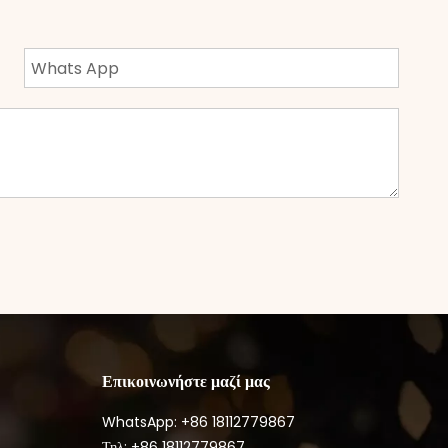
Επικοινωνήστε μαζί μας
WhatsApp: +86
18112779867
Τηλ: +86 18112779867