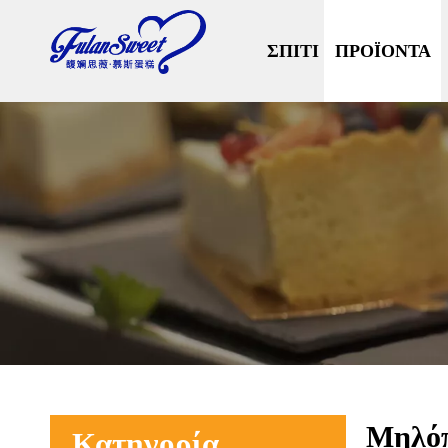
ΣΠΊΤΙ
ΠΡΟΪΌΝΤΑ
Μηλόπ
Κατηγορία