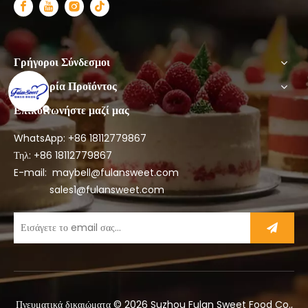
Γρήγοροι Σύνδεσμοι
Κατηγορία Προϊόντος
Επικοινωνήστε μαζί μας
WhatsApp: +86
18112779867
Τηλ: +86 18112779867
E-mail:
maybell@fulansweet.com
sales1@fulansweet.com
Πνευματικά δικαιώματα ©
2026
Suzhou Fulan Sweet Food Co.,