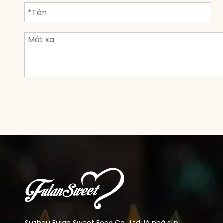
Suzhou Fulan Sweet Food Co., Ltd. là nhà sản