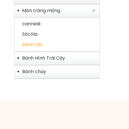
Món tráng miệng
cannelé
Sôcôla
bánh táo
Bánh Hình Trái Cây
Bánh chay