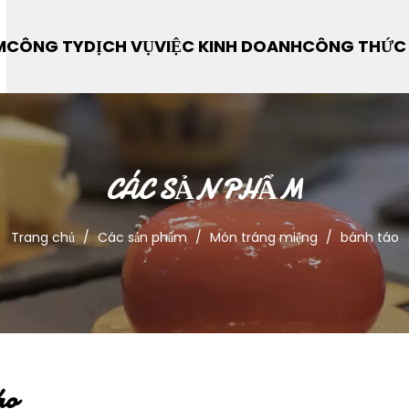
M
CÔNG TY
DỊCH VỤ
VIỆC KINH DOANH
CÔNG THỨC
CÁC SẢN PHẨM
Trang chủ
/
Các sản phẩm
/
Món tráng miệng
/
bánh táo
áo