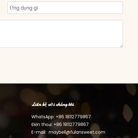
Liên hệ với chúng tôi
WhatsApp: +86
18112779867
Điện thoại: +86 18112779867
E-mail:
maybell@fulansweet.com