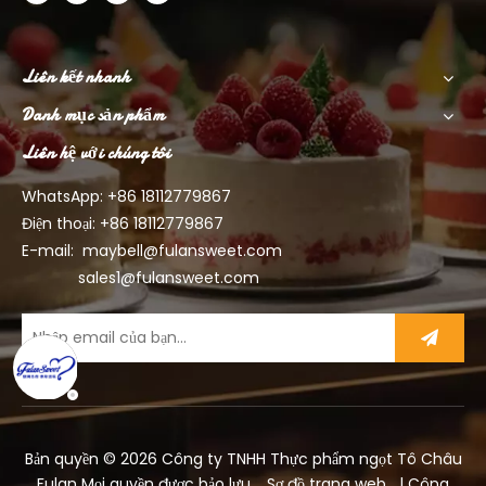
Liên kết nhanh
Danh mục sản phẩm
Liên hệ với chúng tôi
WhatsApp: +86
18112779867
Điện thoại: +86 18112779867
E-mail:
maybell@fulansweet.com
sales1@fulansweet.com
Bản quyền ©
2026
Công ty TNHH Thực phẩm ngọt Tô Châu
Fulan Mọi quyền được bảo lưu.
Sơ đồ trang web
| Công