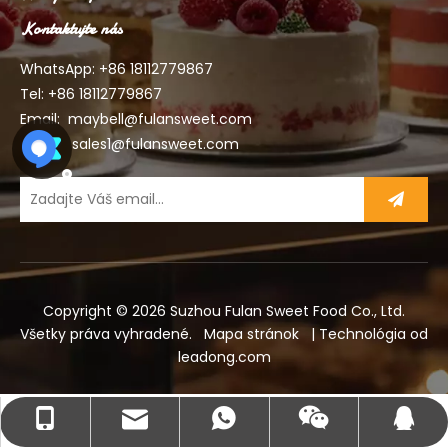
Kontaktujte nás
WhatsApp: +86
18112779867
Tel: +86 18112779867
Email:
maybell@fulansweet.com
sales1@fulansweet.com
Copyright ©
2026
Suzhou Fulan Sweet Food Co., Ltd.
Všetky práva vyhradené.
Mapa stránok
| Technológia od
leadong.com
maybell@fulansweet.com
+86- 18112779867
+86 18112779867
576224150