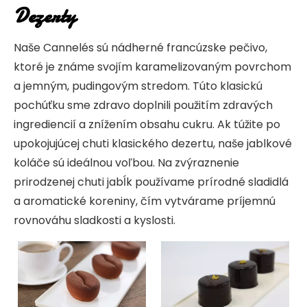
Dezerty
Naše Cannelés sú nádherné francúzske pečivo,
ktoré je známe svojím karamelizovaným povrchom
a jemným, pudingovým stredom. Túto klasickú
pochúťku sme zdravo doplnili použitím zdravých
ingrediencií a znížením obsahu cukru. Ak túžite po
upokojujúcej chuti klasického dezertu, naše jablkové
koláče sú ideálnou voľbou. Na zvýraznenie
prirodzenej chuti jabĺk používame prírodné sladidlá
a aromatické koreniny, čím vytvárame príjemnú
rovnováhu sladkosti a kyslosti.