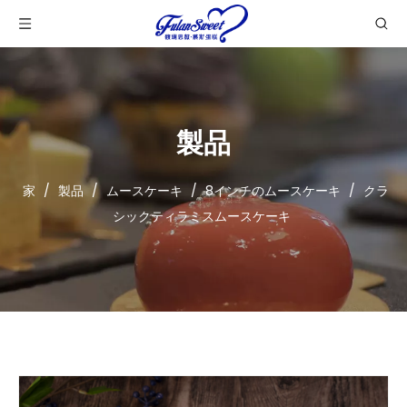
製品
家
/
製品
/
ムースケーキ
/
8インチのムースケーキ
/
クラ
シックティラミスムースケーキ