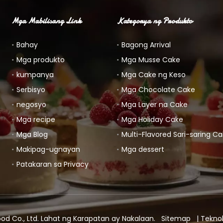
Mga Mabilisang Link
Kategorya ng Produkto
Bahay
Bagong Arrival
Mga produkto
Mga Musse Cake
kumpanya
Mga Cake ng Keso
Serbisyo
Mga Chocolate Cake
negosyo
Mga Layer na Cake
Mga recipe
Mga Holiday Cake
Mga Blog
Multi-Flavored Sari-saring C
Makipag-ugnayan
Mga dessert
Patakaran sa Privacy
od Co., Ltd. Lahat ng Karapatan ay Nakalaan.
Sitemap
| Tekno