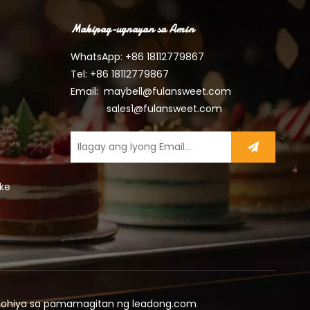
Makipag-ugnayan sa Amin
WhatsApp: +86
18112779867
Tel: +86 18112779867
Email:
maybell@fulansweet.com
sales1@fulansweet.com
ake
lohiya sa pamamagitan ng
leadong.com