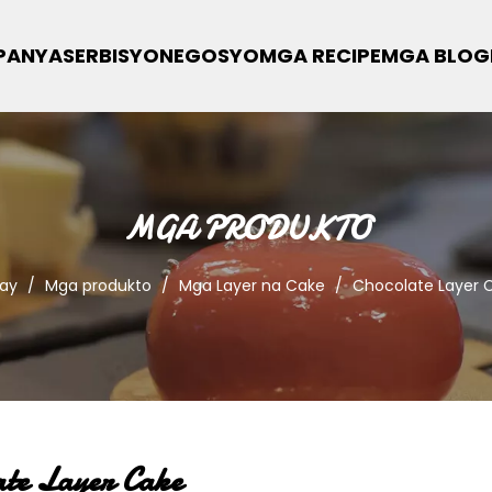
PANYA
SERBISYO
NEGOSYO
MGA RECIPE
MGA BLOG
MGA PRODUKTO
ay
/
Mga produkto
/
Mga Layer na Cake
/
Chocolate Layer 
ate Layer Cake